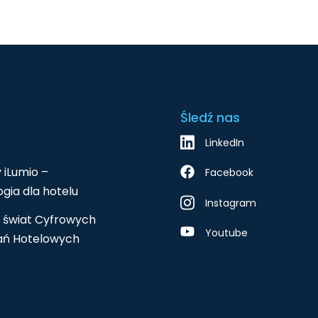
Śledź nas
LinkedIn
 iLumio –
Facebook
gia dla hotelu
Instagram
 świat Cyfrowych
Youtube
ań Hotelowych