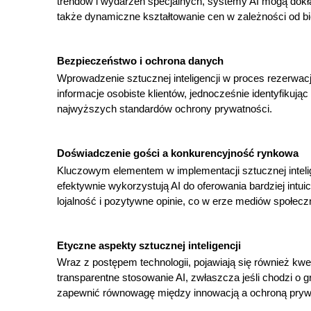
trendów i wydarzeń specjalnych, systemy AI mogą dokład
także dynamiczne kształtowanie cen w zależności od bi
Bezpieczeństwo i ochrona danych
Wprowadzenie sztucznej inteligencji w proces rezerwac
informacje osobiste klientów, jednocześnie identyfikują
najwyższych standardów ochrony prywatności.
Doświadczenie gości a konkurencyjność rynkowa
Kluczowym elementem w implementacji sztucznej intelige
efektywnie wykorzystują AI do oferowania bardziej int
lojalność i pozytywne opinie, co w erze mediów społe
Etyczne aspekty sztucznej inteligencji
Wraz z postępem technologii, pojawiają się również kwe
transparentne stosowanie AI, zwłaszcza jeśli chodzi o
zapewnić równowagę między innowacją a ochroną pryw