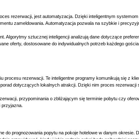
ces rezerwacji, jest automatyzacja. Dzięki inteligentnym systemo
mentu zameldowania. Automatyzacja pozwala na szybkie i precyzyjne 
. Algorytmy sztucznej inteligencji analizują dane dotyczące preferenc
wane oferty, dostosowane do indywidualnych potrzeb każdego gościa.
 procesu rezerwacji. Te inteligentne programy komunikują się z kli
 porad dotyczących lokalnych atrakcji. Dzięki nim proces rezerwacji s
erwacji, przypominania o zbliżającym się terminie pobytu czy ofer
 przyjazna.
ane do prognozowania popytu na pokoje hotelowe w danym okresie. D