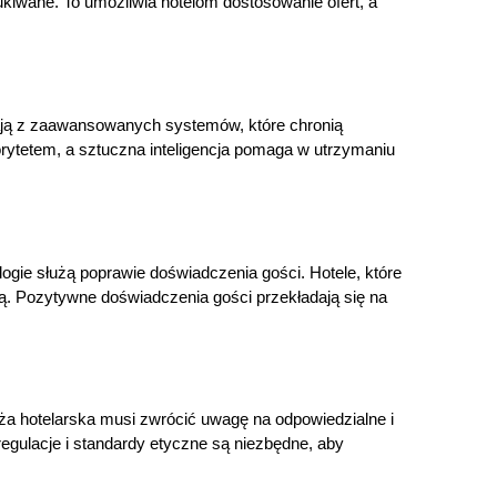
ukiwane. To umożliwia hotelom dostosowanie ofert, a
tają z zaawansowanych systemów, które chronią
iorytetem, a sztuczna inteligencja pomaga w utrzymaniu
ogie służą poprawie doświadczenia gości. Hotele, które
ną. Pozytywne doświadczenia gości przekładają się na
nża hotelarska musi zwrócić uwagę na odpowiedzialne i
egulacje i standardy etyczne są niezbędne, aby