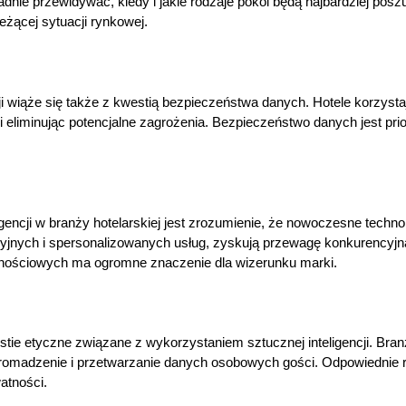
nie przewidywać, kiedy i jakie rodzaje pokoi będą najbardziej posz
eżącej sytuacji rynkowej.
ji wiąże się także z kwestią bezpieczeństwa danych. Hotele korzys
c i eliminując potencjalne zagrożenia. Bezpieczeństwo danych jest pr
ncji w branży hotelarskiej jest zrozumienie, że nowoczesne technol
uicyjnych i spersonalizowanych usług, zyskują przewagę konkurencyj
cznościowych ma ogromne znaczenie dla wizerunku marki.
stie etyczne związane z wykorzystaniem sztucznej inteligencji. Bra
 gromadzenie i przetwarzanie danych osobowych gości. Odpowiednie r
atności.