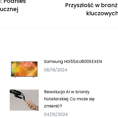
: Podnieś
Przyszłość w branż
tucznej
kluczowych
Samsung HG55AU800EEXEN
08/19/2024
Rewolucja AI w branży
hotelarskiej: Co może się
zmienić?
04/10/2024