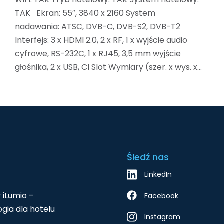
TAK Ekran: 55″, 3840 x 2160 System
nadawania: ATSC, DVB-C, DVB-S2, DVB-T2
Interfejs: 3 x HDMI 2.0, 2 x RF, 1 x wyjście audio
cyfrowe, RS-232C, 1 x RJ45, 3,5 mm wyjście
głośnika, 2 x USB, CI Slot Wymiary (szer. x wys. x…
Śledź nas
LinkedIn
 iLumio –
Facebook
gia dla hotelu
Instagram