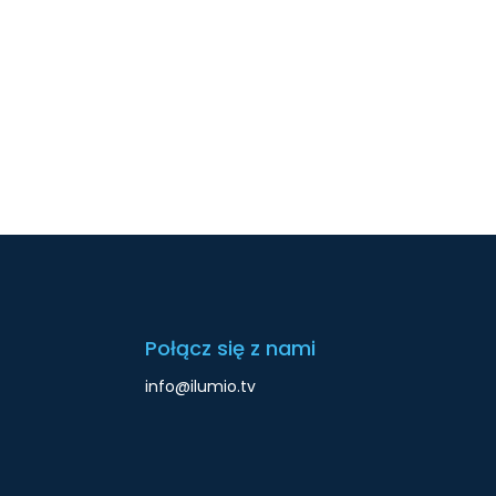
Połącz się z nami
info@ilumio.tv