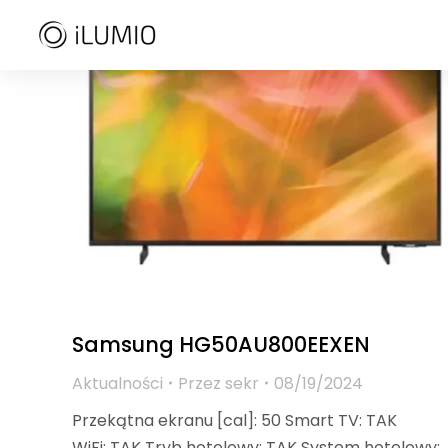
Samsung HG50AU800EEXEN
Aktualności
Przez
sekr
08/19/2024
Przekątna ekranu [cal]: 50 Smart TV: TAK
WiFi: TAK Tryb hotelowy: TAK System hotelowy: