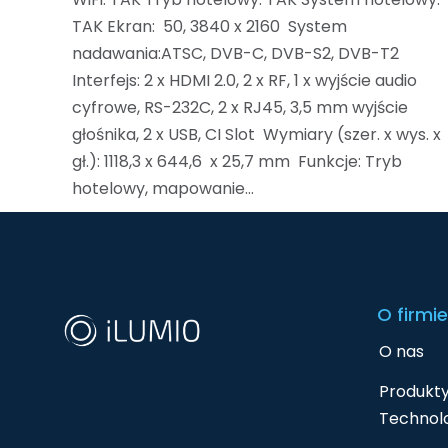
TAK Ekran: 50, 3840 x 2160 System
nadawania:ATSC, DVB-C, DVB-S2, DVB-T2
Interfejs: 2 x HDMI 2.0, 2 x RF, 1 x wyjście audio
cyfrowe, RS-232C, 2 x RJ45, 3,5 mm wyjście
głośnika, 2 x USB, CI Slot Wymiary (szer. x wys. x
gł.): 1118,3 x 644,6 x 25,7 mm Funkcje: Tryb
hotelowy, mapowanie…
O firmie
O nas
Produkty
Technolo