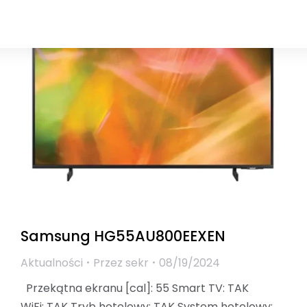
Samsung HG55AU800EEXEN
Aktualności
Przez
sekr
08/19/2024
Przekątna ekranu [cal]: 55 Smart TV: TAK
WiFi: TAK Tryb hotelowy: TAK System hotelowy: