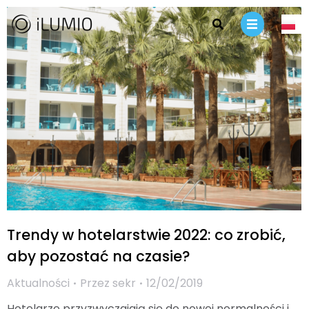
Trendy w hotelarstwie 2022: co zrobić,
aby pozostać na czasie?
Aktualności
Przez
sekr
12/02/2019
Hotelarze przyzwyczajają się do nowej normalności i