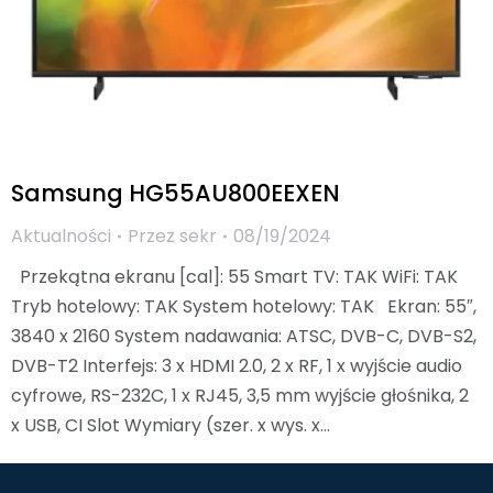
Samsung HG55AU800EEXEN
Aktualności
Przez
sekr
08/19/2024
Przekątna ekranu [cal]: 55 Smart TV: TAK WiFi: TAK
Tryb hotelowy: TAK System hotelowy: TAK Ekran: 55″,
3840 x 2160 System nadawania: ATSC, DVB-C, DVB-S2,
DVB-T2 Interfejs: 3 x HDMI 2.0, 2 x RF, 1 x wyjście audio
cyfrowe, RS-232C, 1 x RJ45, 3,5 mm wyjście głośnika, 2
x USB, CI Slot Wymiary (szer. x wys. x…