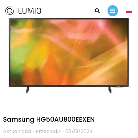
Samsung HG50AU800EEXEN
Aktualności
Przez
sekr
08/19/2024