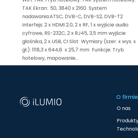
TAK Ekran: 50, 3840 x 2160 System
nadawania:ATSC, DVB-C, DVB-S2, DVB-T2
Interfejs: 2 x HDMI 2.0, 2 x RF, 1 x wyjście audio
cyfrowe, RS-232C, 2 x RJ45, 3,5 mm wyjście
głośnika, 2 x USB, CI Slot Wymiary (szer. x wys. x
gł.): 1118,3 x 644,6 x 25,7 mm Funkcje: Tryb
hotelowy, mapowanie…
O firmie
O nas
Produkty
Technolo