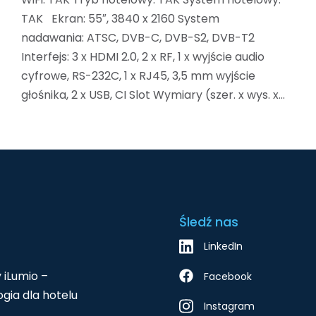
TAK Ekran: 55″, 3840 x 2160 System
nadawania: ATSC, DVB-C, DVB-S2, DVB-T2
Interfejs: 3 x HDMI 2.0, 2 x RF, 1 x wyjście audio
cyfrowe, RS-232C, 1 x RJ45, 3,5 mm wyjście
głośnika, 2 x USB, CI Slot Wymiary (szer. x wys. x…
Śledź nas
LinkedIn
 iLumio –
Facebook
gia dla hotelu
Instagram