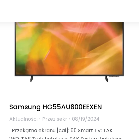
Samsung HG55AU800EEXEN
Aktualności
Przez
sekr
08/19/2024
Przekątna ekranu [cal]: 55 Smart TV: TAK
WiFi: TAK Tryb hotelowy: TAK System hotelowy: