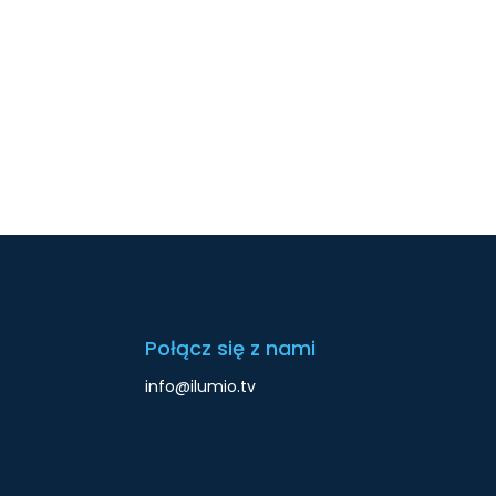
Połącz się z nami
info@ilumio.tv