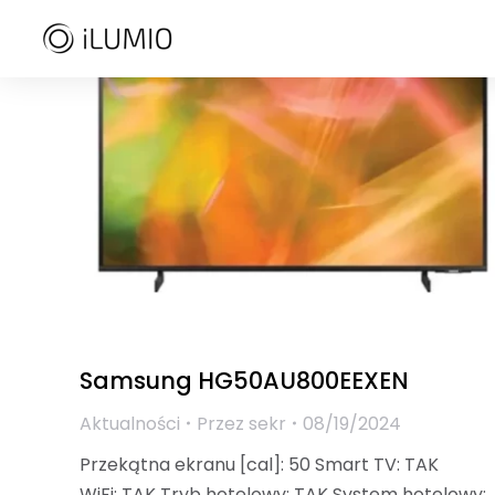
Samsung HG50AU800EEXEN
Aktualności
Przez
sekr
08/19/2024
Przekątna ekranu [cal]: 50 Smart TV: TAK
WiFi: TAK Tryb hotelowy: TAK System hotelowy: