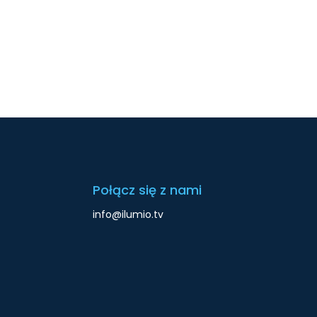
Połącz się z nami
info@ilumio.tv