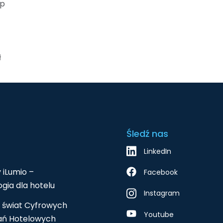
ęp
ł
Śledź nas
LinkedIn
 iLumio –
Facebook
gia dla hotelu
Instagram
 świat Cyfrowych
Youtube
ań Hotelowych