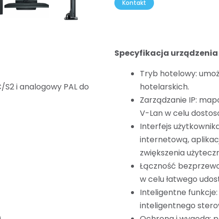
Kontakt
Specyfikacja urządzenia
Tryb hotelowy: umoż
S2 i analogowy PAL do
hotelarskich.
Zarządzanie IP: mapo
V-Lan w celu dosto
Interfejs użytkownik
internetową, aplika
zwiększenia użytecz
Łączność bezprzewod
w celu łatwego udost
Inteligentne funkcje:
inteligentnego ster
)
Ochrona i wygoda: p