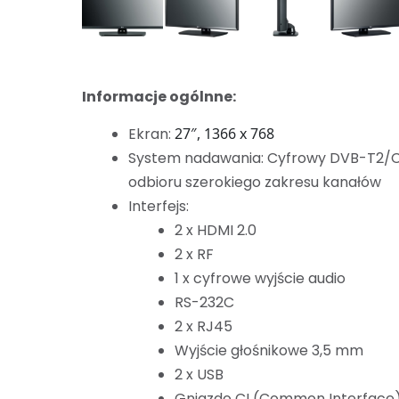
Informacje ogólnne:
Ekran:
27″, 1366 x 768
System nadawania: Cyfrowy DVB-T2/C/
odbioru szerokiego zakresu kanałów
Interfejs:
2 x HDMI 2.0
2 x RF
1 x cyfrowe wyjście audio
RS-232C
2 x RJ45
Wyjście głośnikowe 3,5 mm
2 x USB
Gniazdo CI (Common Interface