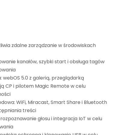
liwia zdalne zarządzanie w środowiskach
wanie kanałów, szybki start i obsługa tagów
sowania
a: webOS 5.0 z galerią, przeglądarką
cją CP i pilotem Magic Remote w celu
ności
owa: WiFi, Miracast, Smart Share i Bluetooth
ępniania treści
 rozpoznawanie głosu i integracja IoT w celu
owania
owłoka ochronna i klonowanie USB w celu