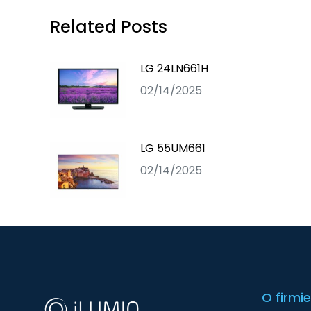
Related Posts
LG 24LN661H
02/14/2025
LG 55UM661
02/14/2025
O firmie